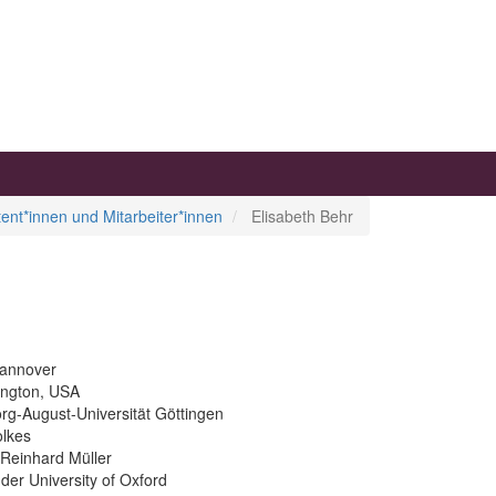
tent*innen und Mitarbeiter*innen
Elisabeth Behr
Hannover
ington, USA
rg-August-Universität Göttingen
olkes
. Reinhard Müller
der University of Oxford