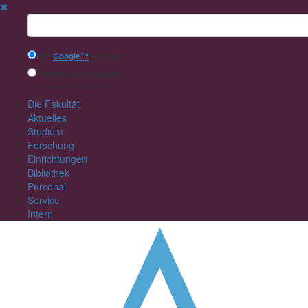
✖
Suchbegriff
Mit
Google™
suchen
Interne Suche nutzen
(eingeschränkte Ergebnisqualität)
Die Fakultät
Aktuelles
Studium
Forschung
Einrichtungen
Bibliothek
Personal
Service
Intern