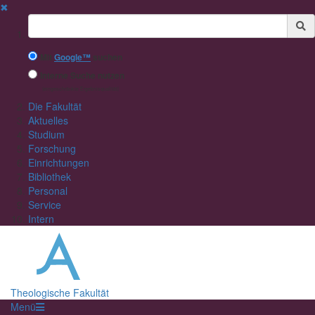
✖
Suchbegriff
Mit
Google™
suchen
Interne Suche nutzen
(eingeschränkte Ergebnisqualität)
Die Fakultät
Aktuelles
Studium
Forschung
Einrichtungen
Bibliothek
Personal
Service
Intern
Theologische Fakultät
Menü