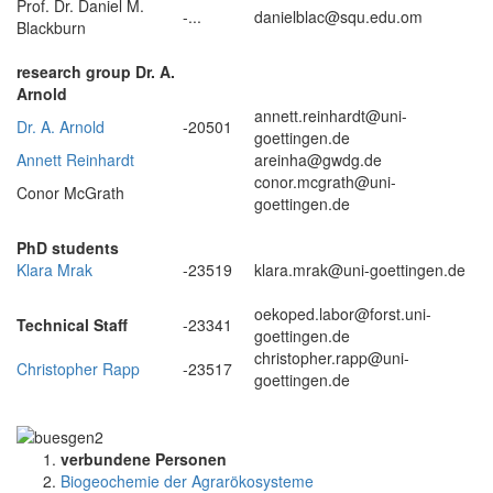
Prof. Dr. Daniel M.
-...
danielblac@squ.edu.om
Blackburn
.
research group Dr. A.
Arnold
annett.reinhardt@uni-
Dr. A. Arnold
-20501
goettingen.de
Annett Reinhardt
areinha@gwdg.de
conor.mcgrath@uni-
Conor McGrath
goettingen.de
.
PhD students
Klara Mrak
-23519
klara.mrak@uni-goettingen.de
.
oekoped.labor@forst.uni-
Technical Staff
-23341
goettingen.de
christopher.rapp@uni-
Christopher Rapp
-23517
goettingen.de
verbundene Personen
Biogeochemie der Agrarökosysteme