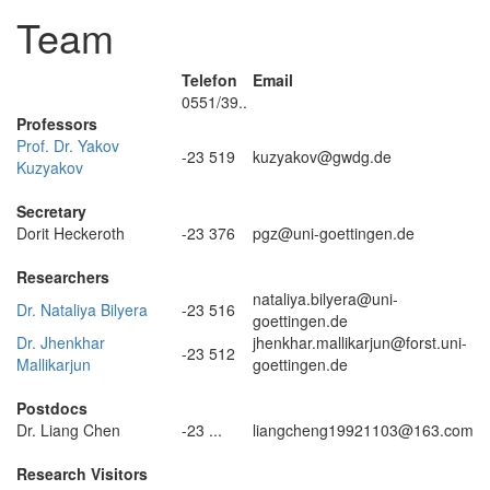
Team
Telefon
Email
0551/39..
Professors
Prof. Dr. Yakov
-23 519
kuzyakov@gwdg.de
Kuzyakov
.
Secretary
Dorit Heckeroth
-23 376
pgz@uni-goettingen.de
.
Researchers
nataliya.bilyera@uni-
Dr. Nataliya Bilyera
-23 516
goettingen.de
Dr. Jhenkhar
jhenkhar.mallikarjun@forst.uni-
-23 512
Mallikarjun
goettingen.de
.
Postdocs
Dr. Liang Chen
-23 ...
liangcheng19921103@163.com
.
Research Visitors