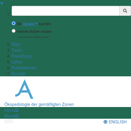
✖
Suchbegriff
Mit
Google™
suchen
Interne Suche nutzen
(eingeschränkte Ergebnisqualität)
Start
Team
Forschung
Lehre
Publikationen
Kontakt
Ökopedologie der gemäßigten Zonen
Menü
Menü
ENGLISH