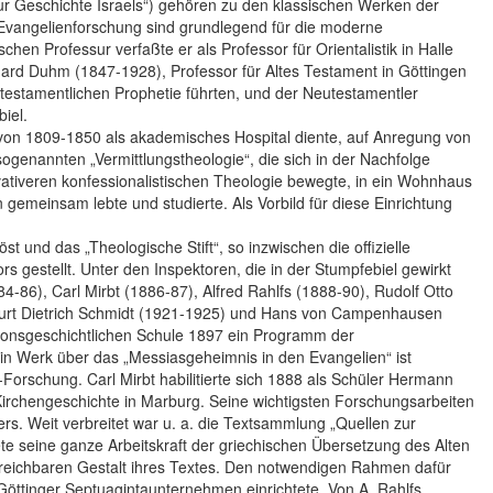
ur Geschichte Israels“) gehören zu den klassischen Werken der
r Evangelienforschung sind grundlegend für die moderne
en Professur verfaßte er als Professor für Orientalistik in Halle
ard Duhm (1847-1928), Professor für Altes Testament in Göttingen
testamentlichen Prophetie führten, und der Neutestamentler
iel.
von 1809-1850 als akademisches Hospital diente, auf Anregung von
genannten „Vermittlungstheologie“, die sich in der Nachfolge
vativeren konfessionalistischen Theologie bewegte, in ein Wohnhaus
emeinsam lebte und studierte. Als Vorbild für diese Einrichtung
st und das „Theologische Stift“, so inzwischen die offizielle
rs gestellt. Unter den Inspektoren, die in der Stumpfebiel gewirkt
-86), Carl Mirbt (1886-87), Alfred Rahlfs (1888-90), Rudolf Otto
 Kurt Dietrich Schmidt (1921-1925) und Hans von Campenhausen
gionsgeschichtlichen Schule 1897 ein Programm der
ein Werk über das „Messiasgeheimnis in den Evangelien“ ist
orschung. Carl Mirbt habilitierte sich 1888 als Schüler Hermann
Kirchengeschichte in Marburg. Seine wichtigsten Forschungsarbeiten
rs. Weit verbreitet war u. a. die Textsammlung „Quellen zur
te seine ganze Arbeitskraft der griechischen Übersetzung des Alten
rreichbaren Gestalt ihres Textes. Den notwendigen Rahmen dafür
Göttinger Septuagintaunternehmen einrichtete. Von A. Rahlfs