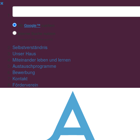
✖
Suchbegriff
Mit
Google™
suchen
Interne Suche nutzen
(eingeschränkte Ergebnisqualität)
Selbstverständnis
Unser Haus
Miteinander leben und lernen
Austauschprogramme
Bewerbung
Kontakt
Förderverein