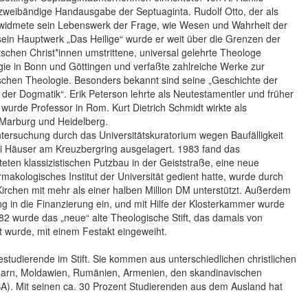
weibändige Handausgabe der Septuaginta. Rudolf Otto, der als
, widmete sein Lebenswerk der Frage, wie Wesen und Wahrheit der
 sein Hauptwerk „Das Heilige“ wurde er weit über die Grenzen der
chen Christ*innen umstrittene, universal gelehrte Theologe
ie in Bonn und Göttingen und verfaßte zahlreiche Werke zur
chen Theologie. Besonders bekannt sind seine „Geschichte der
der Dogmatik“. Erik Peterson lehrte als Neutestamentler und früher
 wurde Professor in Rom. Kurt Dietrich Schmidt wirkte als
 Marburg und Heidelberg.
tersuchung durch das Universitätskuratorium wegen Baufälligkeit
i Häuser am Kreuzbergring ausgelagert. 1983 fand das
teten klassizistischen Putzbau in der Geiststraße, eine neue
kologisches Institut der Universität gedient hatte, wurde durch
irchen mit mehr als einer halben Million DM unterstützt. Außerdem
g in die Finanzierung ein, und mit Hilfe der Klosterkammer wurde
 wurde das „neue“ alte Theologische Stift, das damals von
et wurde, mit einem Festakt eingeweiht.
studierende im Stift. Sie kommen aus unterschiedlichen christlichen
ngarn, Moldawien, Rumänien, Armenien, den skandinavischen
USA). Mit seinen ca. 30 Prozent Studierenden aus dem Ausland hat