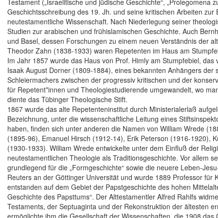
Testament („Israelitische und jüdische Geschichte“, „Prolegomena z
Geschichtsschreibung des 19. Jh. und seine kritischen Arbeiten zu
neutestamentliche Wissenschaft. Nach Niederlegung seiner theologisch
Studien zur arabischen und frühislamischen Geschichte. Auch Bernh
und Basel, dessen Forschungen zu einem neuen Verständnis der alt
Theodor Zahn (1838-1933) waren Repetenten im Haus am Stumpfeb
Im Jahr 1857 wurde das Haus von Prof. Himly am Stumpfebiel, das 
Isaak August Dorner (1809-1884), eines bekannten Anhängers der so
Schleiermachers zwischen der progressiv kritischen und der konser
für Repetent*innen und Theologiestudierende umgewandelt, wo man g
diente das Tübinger Theologische Stift.
1867 wurde das alte Repetenteninstitut durch Ministerialerlaß aufgelö
Bezeichnung, unter die wissenschaftliche Leitung eines Stiftsinspekto
haben, finden sich unter anderen die Namen von William Wrede (1884
(1895-96), Emanuel Hirsch (1912-14), Erik Peterson (1916-1920),
(1930-1933). William Wrede entwickelte unter dem Einfluß der Reli
neutestamentlichen Theologie als Traditionsgeschichte. Vor allem s
grundlegend für die „Formgeschichte“ sowie die neuere Leben-Jesu-F
Reuters an der Göttinger Universität und wurde 1889 Professor für 
entstanden auf dem Gebiet der Papstgeschichte des hohen Mittelalte
Geschichte des Papsttums“. Der Alttestamentler Alfred Rahlfs widme
Testaments, der Septuaginta und der Rekonstruktion der ältesten e
ermöglichte ihm die Gesellschaft der Wissenschaften, die 1908 das 