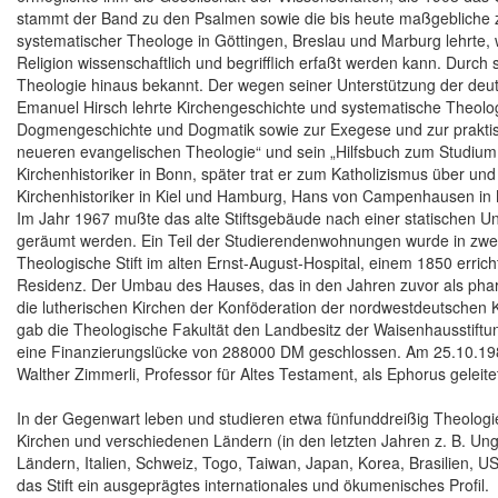
stammt der Band zu den Psalmen sowie die bis heute maßgebliche z
systematischer Theologe in Göttingen, Breslau und Marburg lehrte
Religion wissenschaftlich und begrifflich erfaßt werden kann. Durch
Theologie hinaus bekannt. Der wegen seiner Unterstützung der deuts
Emanuel Hirsch lehrte Kirchengeschichte und systematische Theolog
Dogmengeschichte und Dogmatik sowie zur Exegese und zur praktis
neueren evangelischen Theologie“ und sein „Hilfsbuch zum Studium 
Kirchenhistoriker in Bonn, später trat er zum Katholizismus über und
Kirchenhistoriker in Kiel und Hamburg, Hans von Campenhausen in
Im Jahr 1967 mußte das alte Stiftsgebäude nach einer statischen Un
geräumt werden. Ein Teil der Studierendenwohnungen wurde in zwe
Theologische Stift im alten Ernst-August-Hospital, einem 1850 errich
Residenz. Der Umbau des Hauses, das in den Jahren zuvor als pharma
die lutherischen Kirchen der Konföderation der nordwestdeutschen K
gab die Theologische Fakultät den Landbesitz der Waisenhausstiftun
eine Finanzierungslücke von 288000 DM geschlossen. Am 25.10.1982
Walther Zimmerli, Professor für Altes Testament, als Ephorus geleit
In der Gegenwart leben und studieren etwa fünfunddreißig Theologie
Kirchen und verschiedenen Ländern (in den letzten Jahren z. B. U
Ländern, Italien, Schweiz, Togo, Taiwan, Japan, Korea, Brasilien, 
das Stift ein ausgeprägtes internationales und ökumenisches Profil.