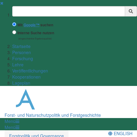
✖
Suchbegriff
Mit
Google™
suchen
Interne Suche nutzen
(eingeschränkte Ergebnisqualität)
Startseite
Personen
Forschung
Lehre
Veröffentlichungen
Kooperationen
Lageplan
Forst- und Naturschutzpolitik und Forstgeschichte
Menü
Menü
ENGLISH
Forstpolitik und Governance