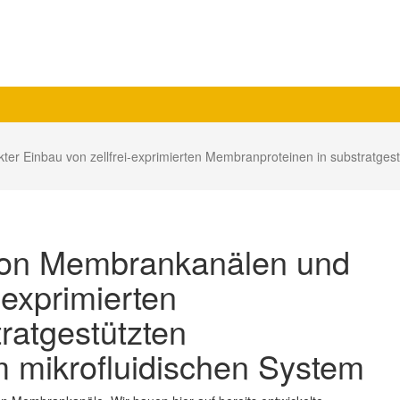
er Einbau von zellfrei-exprimierten Membranproteinen in substratge
von Membrankanälen und
-exprimierten
ratgestützten
 mikrofluidischen System