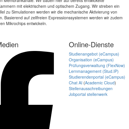
on Membrankanäle. Wir bauen hier auf bereits entwickelte
e Kammern mit elektrischem und optischem Zugang. Wir streben ein
lel zu Simulationen werden wir die mechanische Aktivierung von
hen. Basierend auf zellfreien Expressionssystemen werden wir zudem
en Mikrochips entwickeln.
Medien
Online-Dienste
Studienangebot (eCampus)
Organisation (eCampus)
Prüfungsverwaltung (FlexNow)
Lernmanagement (Stud.IP)
Studierendenportal (eCampus)
Chat AI
(
Academic Cloud
)
Stellenausschreibungen
Jobportal stellenwerk