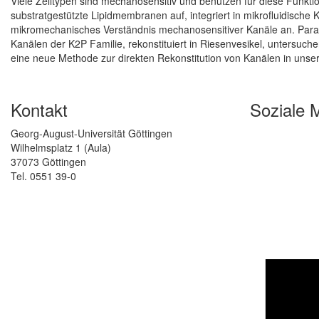
Viele Zelltypen sind mechanosensitiv und benutzen für diese Funkti
substratgestützte Lipidmembranen auf, integriert in mikrofluidisch
mikromechanisches Verständnis mechanosensitiver Kanäle an. Paral
Kanälen der K2P Familie, rekonstituiert in Riesenvesikel, untersuc
eine neue Methode zur direkten Rekonstitution von Kanälen in unser
Kontakt
Soziale 
Georg-August-Universität Göttingen
Wilhelmsplatz 1 (Aula)
37073 Göttingen
Tel. 0551 39-0