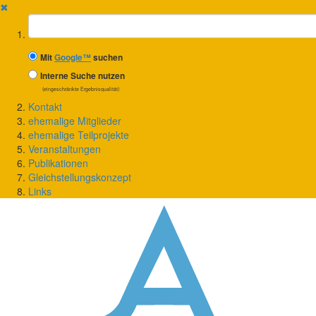
✖
Suchbegriff
Mit
Google™
suchen
Interne Suche nutzen
(eingeschränkte Ergebnisqualität)
Kontakt
ehemalige Mitglieder
ehemalige Teilprojekte
Veranstaltungen
Publikationen
Gleichstellungskonzept
Links