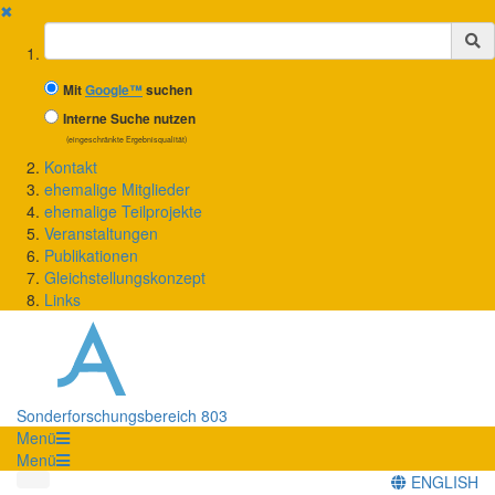
✖
Suchbegriff
Mit
Google™
suchen
Interne Suche nutzen
(eingeschränkte Ergebnisqualität)
Kontakt
ehemalige Mitglieder
ehemalige Teilprojekte
Veranstaltungen
Publikationen
Gleichstellungskonzept
Links
Sonderforschungsbereich 803
Menü
Menü
ENGLISH