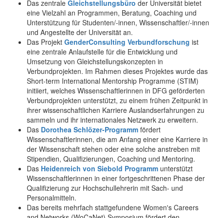
Das zentrale
Gleichstellungsbüro
der Universität bietet
eine Vielzahl an Programmen, Beratung, Coaching und
Unterstützung für Studenten/-innen, Wissenschaftler/-innen
und Angestellte der Universität an.
Das Projekt
GenderConsulting Verbundforschung
ist
eine zentrale Anlaufstelle für die Entwicklung und
Umsetzung von Gleichstellungskonzepten in
Verbundprojekten. Im Rahmen dieses Projektes wurde das
Short-term International Mentorship Programme (STIM)
initiiert, welches Wissenschaftlerinnen in DFG geförderten
Verbundprojekten unterstützt, zu einem frühen Zeitpunkt in
ihrer wissenschaftlichen Karriere Auslandserfahrungen zu
sammeln und ihr internationales Netzwerk zu erweitern.
Das
Dorothea Schlözer-Programm
fördert
Wissenschaftlerinnen, die am Anfang einer eine Karriere in
der Wissenschaft stehen oder eine solche anstreben mit
Stipendien, Qualifizierungen, Coaching und Mentoring.
Das
Heidenreich von Siebold Programm
unterstützt
Wissenschaftlerinnen in einer fortgeschrittenen Phase der
Qualifizierung zur Hochschullehrerin mit Sach- und
Personalmitteln.
Das bereits mehrfach stattgefundene Women's Careers
and Networks (WoCaNet) Symposium fördert den