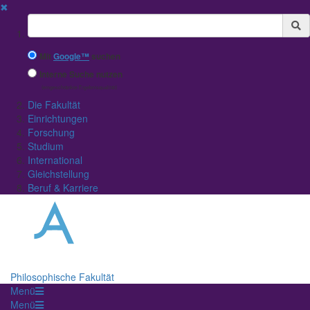
✖
Suchbegriff
Mit
Google™
suchen
Interne Suche nutzen
(eingeschränkte Ergebnisqualität)
Die Fakultät
Einrichtungen
Forschung
Studium
International
Gleichstellung
Beruf & Karriere
Philosophische Fakultät
Menü
Menü