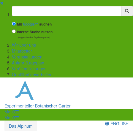
✖
Suchbegriff
Mit
Google™
suchen
Interne Suche nutzen
(eingeschränkte Ergebnisqualität)
Wir über uns
Mitarbeiter
Veranstaltungen
Anfahrt/Lageplan
Veröffentlichungen
Qualifikationsarbeiten
Experimenteller Botanischer Garten
Menü
Menü
ENGLISH
Das Alpinum