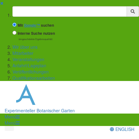
✖
Suchbegriff
Mit
Google™
suchen
Interne Suche nutzen
(eingeschränkte Ergebnisqualität)
Wir über uns
Mitarbeiter
Veranstaltungen
Anfahrt/Lageplan
Veröffentlichungen
Qualifikationsarbeiten
Experimenteller Botanischer Garten
Menü
Menü
ENGLISH