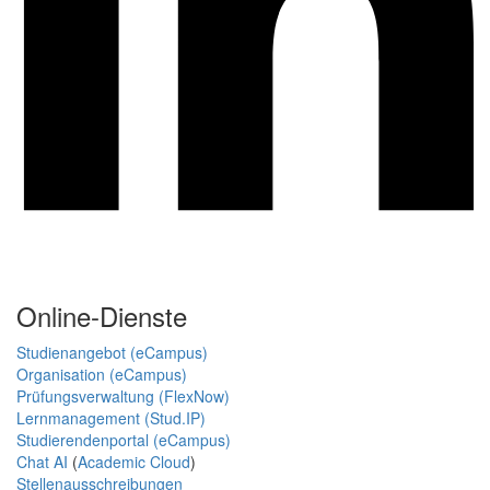
Online-Dienste
Studienangebot (eCampus)
Organisation (eCampus)
Prüfungsverwaltung (FlexNow)
Lernmanagement (Stud.IP)
Studierendenportal (eCampus)
Chat AI
(
Academic Cloud
)
Stellenausschreibungen