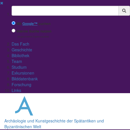
✖
Suchbegriff
Mit
Google™
suchen
Interne Suche nutzen
(eingeschränkte Ergebnisqualität)
Das Fach
Geschichte
Bibliothek
Team
Studium
Exkursionen
Bilddatenbank
Forschung
Links
Archäologie und Kunstgeschichte der Spätantiken und
Byzantinischen Welt