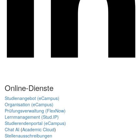
Online-Dienste
Studienangebot (eCampus)
Organisation (eCampus)
Prüfungsverwaltung (FlexNow)
Lernmanagement (Stud.IP)
Studierendenportal (eCampus)
Chat AI
(
Academic Cloud
)
Stellenausschreibungen