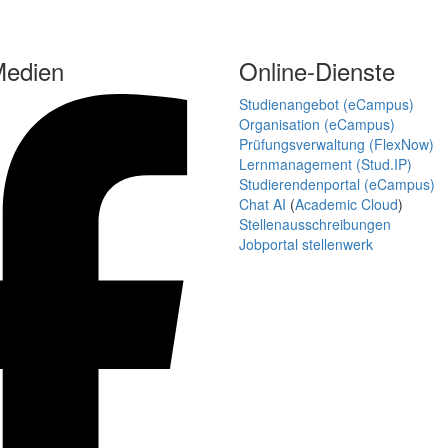
Medien
Online-Dienste
Studienangebot (eCampus)
Organisation (eCampus)
Prüfungsverwaltung (FlexNow)
Lernmanagement (Stud.IP)
Studierendenportal (eCampus)
Chat AI
(
Academic Cloud
)
Stellenausschreibungen
Jobportal stellenwerk