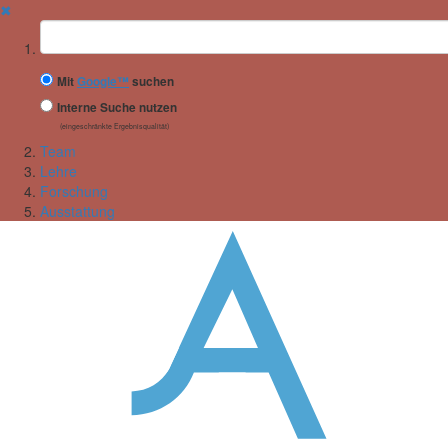
✖
Suchbegriff
Mit
Google™
suchen
Interne Suche nutzen
(eingeschränkte Ergebnisqualität)
Team
Lehre
Forschung
Ausstattung