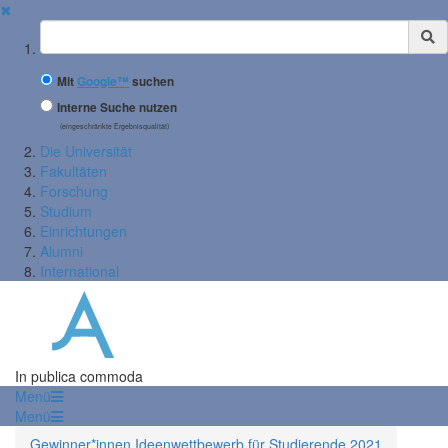
✖
Suchbegriff
Mit
Google™
suchen
Interne Suche nutzen
(eingeschränkte Ergebnisqualität)
Die Universität
Fakultäten
Forschung
Studium
Einrichtungen
Alumni
International
In publica commoda
Menü
Menü
Gewinner*innen Ideenwettbewerb für Studierende 2021