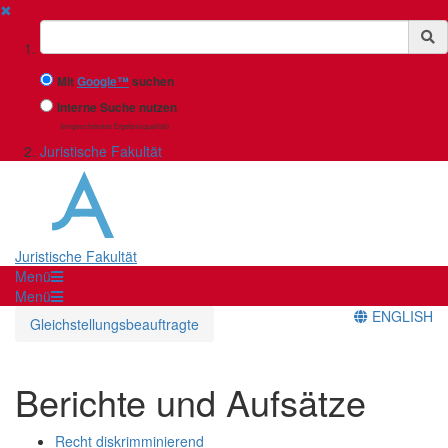
✖
Suchbegriff
Mit
Google™
suchen
Interne Suche nutzen
(eingeschränkte Ergebnisqualität)
Juristische Fakultät
Juristische Fakultät
Menü
Menü
ENGLISH
Gleichstellungsbeauftragte
Berichte und Aufsätze
Recht diskrimminierend