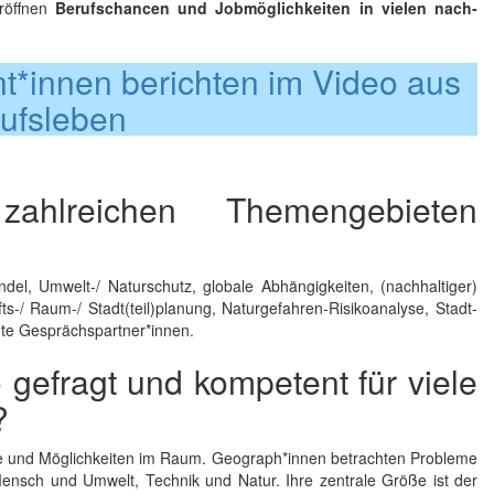
röff­nen
Berufschancen und Jobmöglichkeiten in vielen nach­
t*innen berichten im Video aus
ufsleben
ahlreichen Themengebieten
el, Um­welt-/ Natur­schutz, glo­ba­le Ab­hängig­kei­ten, (nach­halti­ger)
ts-/ Raum-/ Stadt(teil)pla­nung, Na­tur­ge­fah­ren-Risi­ko­analy­se, Stadt­
­te Ge­sprächs­part­ner*in­nen.
efragt und kompetent für viele
?
eme und Möglichkeiten im Raum. Geograph*innen betrachten Probleme
ensch und Umwelt, Technik und Natur. Ihre zentrale Größe ist der