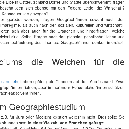
die Elbe in Ostdeutschland Dörfer und Städte überschwemmt, fragen
eschäftigen sich ebenso mit den Folgen: Leidet die Wirtschaft?
e Kon­se­quen­zen gezogen?
er gerodet werden, fragen Geogra­ph*innen sowohl nach den
a­regime, als auch nach den sozialen, kul­turellen und wirt­schaftli­
ieren sich aber auch für die Ursachen und hinterfragen, welche
ert sind. Selbst Fragen nach den glo­ba­len ge­sell­schaft­li­chen und
­samt­be­trach­tung des The­mas. Geo­gra­ph*in­nen den­ken inter­diszi­
diums die Weichen für die
g sammeln
, haben später gute Chancen auf dem Arbeitsmarkt. Zwar
eograph*innen richten, aber immer mehr Personalchef*innen schätzen
raphieabsolvent*innen.
nem Geographiestudium
B. für Jura oder Medizin) existiert weiterhin nicht. Dies sollte Sie
a­ph*innen sind
in einer Vielzahl von Branchen gefragt
:
irt­schaft, öffent­li­che Be­hör­den/Ver­wal­tung, NGOs, Orga­ni­sa­tio­nen