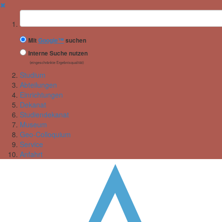
✖
Suchbegriff
Mit
Google™
suchen
Interne Suche nutzen
(eingeschränkte Ergebnisqualität)
Studium
Abteilungen
Einrichtungen
Dekanat
Studiendekanat
Museum
Geo-Colloquium
Service
Anfahrt