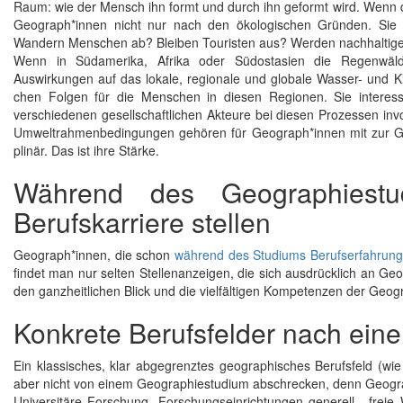
Raum: wie der Mensch ihn formt und durch ihn geformt wird. Wenn 
Geogra­ph*innen nicht nur nach den ökologischen Gründen. Sie b
Wandern Menschen ab? Bleiben Tou­ris­ten aus? Wer­den nach­haltig
Wenn in Südamerika, Afrika oder Südostasien die Regenwäld
Auswirkungen auf das lokale, regionale und globale Wasser- und Kli­m
chen Folgen für die Menschen in diesen Regionen. Sie interess
verschiedenen gesellschaftlichen Akteure bei diesen Prozessen involvi
Um­welt­rahmen­be­dingungen ge­hö­ren für Geo­gra­ph*in­nen mit zur Ge
pli­när. Das ist ihre Stär­ke.
Während des Geographiestu
Berufskarriere stellen
Geograph*innen, die schon
während des Studiums Berufserfahrun
findet man nur selten Stellenanzeigen, die sich ausdrücklich an G
den ganzheitlichen Blick und die vielfältigen Kompetenzen der Geog
Konkrete Berufsfelder nach ei
Ein klassisches, klar abgegrenztes geographisches Berufsfeld (wie z.
aber nicht von einem Geographie­studium abschrecken, denn Geogr
Universitäre Forschung, For­schungs­­ein­rich­tun­gen ge­ne­rell , freie W