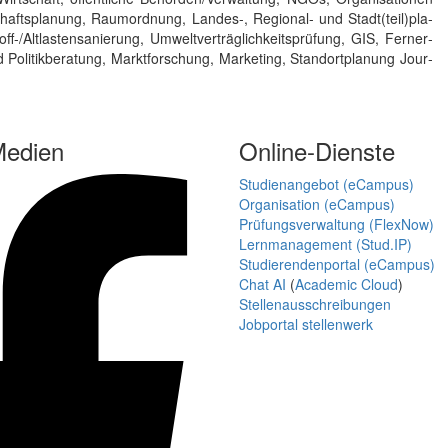
chafts­pla­nung, Raum­ord­nung, Lan­des-, Regional- und Stadt(teil)pla­
Alt­lasten­sa­nie­rung, Um­welt­ver­träg­lich­keits­prüfung, GIS, Fern­er­
o­li­tik­bera­tung, Markt­for­schung, Mar­ke­ting, Stand­ort­pla­nung Jour­
Medien
Online-Dienste
Studienangebot (eCampus)
Organisation (eCampus)
Prüfungsverwaltung (FlexNow)
Lernmanagement (Stud.IP)
Studierendenportal (eCampus)
Chat AI
(
Academic Cloud
)
Stellenausschreibungen
Jobportal stellenwerk