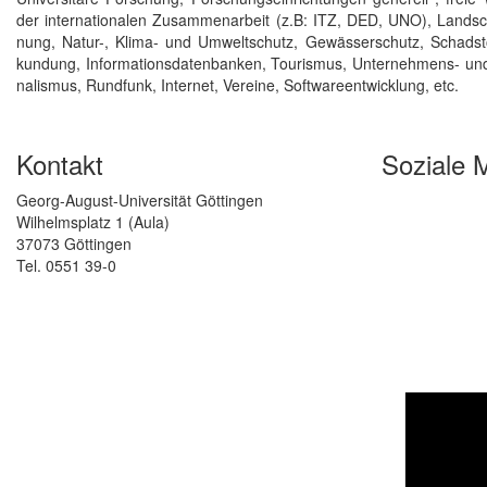
der in­ter­na­tiona­len Zu­sam­men­ar­beit (z.B: ITZ, DED, UNO), Land­s
nung, Natur-, Klima- und Um­welt­schutz, Ge­wäs­ser­schutz, Schad­stoff-/
kun­dung, In­for­mations­daten­ban­ken, Tou­ris­mus, Un­ter­neh­mens- und P
na­lis­mus, Rund­funk, Inter­net, Ver­eine, Soft­ware­ent­wicklung, etc.
Kontakt
Soziale 
Georg-August-Universität Göttingen
Wilhelmsplatz 1 (Aula)
37073 Göttingen
Tel. 0551 39-0