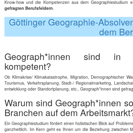
Know-how und die Kom­pe­ten­zen aus dem Geogra­phie­studium e
gefrag­ten Berufsfeldern
.
Göttinger Geographie-Absolven
dem Ber
Geograph*innen sind in z
kompetent?
Ob Klimakrise/ Klima­kata­stro­phe, Mi­gra­tion, Demo­gra­phi­scher Wan­d
Tou­ris­mus, Ver­kehrs­pla­nung, Stadt-/ Re­gio­nal­mar­ke­ting, Land­schaf
ent­wick­lung oder Stand­ort­pla­nung, etc., Geo­gra­ph*in­nen sind ge­frag
Warum sind Geograph*innen so g
Branchen auf dem Arbeitsmarkt
Ein Geographiestudium fördert einen holistischen Blick auf Probl
ganzheitlich. Im Kern geht es Ihnen um die Beziehung zwischen M