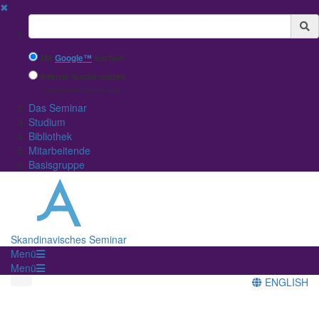
✖
Suchbegriff
Mit
Google™
suchen
Interne Suche nutzen
(eingeschränkte Ergebnisqualität)
Das Seminar
Studium
Bibliothek
Mitarbeitende
Basisgruppe
Skandinavisches Seminar
Menü
Menü
ENGLISH