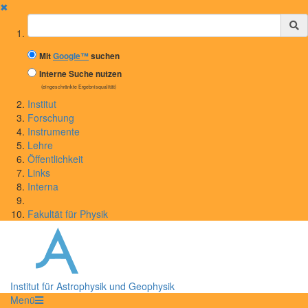
✖
Suchbegriff
Mit
Google™
suchen
Interne Suche nutzen
(eingeschränkte Ergebnisqualität)
Institut
Forschung
Instrumente
Lehre
Öffentlichkeit
Links
Interna
Fakultät für Physik
Institut für Astrophysik und Geophysik
Menü