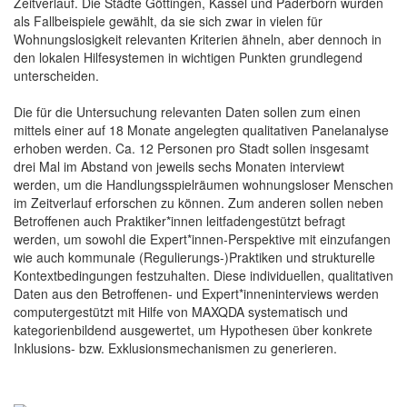
Zeitverlauf. Die Städte Göttingen, Kassel und Paderborn wurden
als Fallbeispiele gewählt, da sie sich zwar in vielen für
Wohnungslosigkeit relevanten Kriterien ähneln, aber dennoch in
den lokalen Hilfesystemen in wichtigen Punkten grundlegend
unterscheiden.
Die für die Untersuchung relevanten Daten sollen zum einen
mittels einer auf 18 Monate angelegten qualitativen Panelanalyse
erhoben werden. Ca. 12 Personen pro Stadt sollen insgesamt
drei Mal im Abstand von jeweils sechs Monaten interviewt
werden, um die Handlungsspielräumen wohnungsloser Menschen
im Zeitverlauf erforschen zu können. Zum anderen sollen neben
Betroffenen auch Praktiker*innen leitfadengestützt befragt
werden, um sowohl die Expert*innen-Perspektive mit einzufangen
wie auch kommunale (Regulierungs-)Praktiken und strukturelle
Kontextbedingungen festzuhalten. Diese individuellen, qualitativen
Daten aus den Betroffenen- und Expert*inneninterviews werden
computergestützt mit Hilfe von MAXQDA systematisch und
kategorienbildend ausgewertet, um Hypothesen über konkrete
Inklusions- bzw. Exklusionsmechanismen zu generieren.