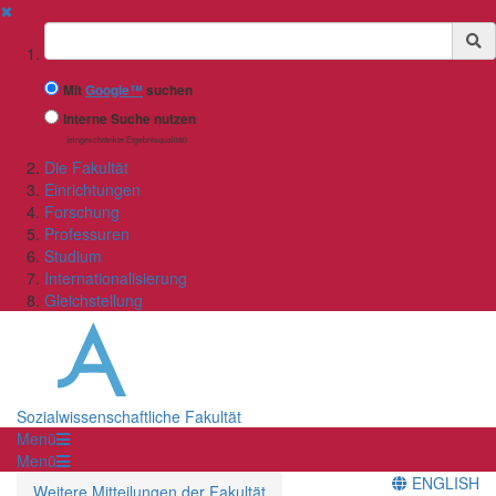
✖
Suchbegriff
Mit
Google™
suchen
Interne Suche nutzen
(eingeschränkte Ergebnisqualität)
Die Fakultät
Einrichtungen
Forschung
Professuren
Studium
Internationalisierung
Gleichstellung
Sozialwissenschaftliche Fakultät
Menü
Menü
ENGLISH
Weitere Mitteilungen der Fakultät