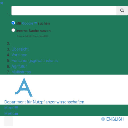
✖
Suchbegriff
Mit
Google™
suchen
Interne Suche nutzen
(eingeschränkte Ergebnisqualität)
Übersicht
Vorstand
Forschungsgewächshaus
Agrifutur
Multistress
Department für Nutzpflanzenwissenschaften
Menü
Menü
ENGLISH