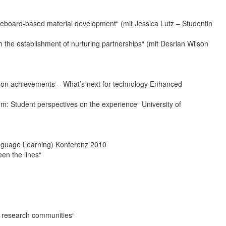
iteboard-based material development“ (mit Jessica Lutz – Studentin
h the establishment of nurturing partnerships“ (mit Desrian Wilson
g on achievements – What’s next for technology Enhanced
rum: Student perspectives on the experience“ University of
nguage Learning) Konferenz 2010
een the lines“
c research communities“