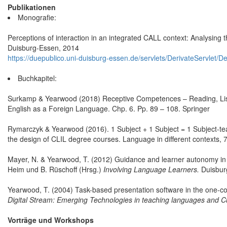
Publikationen
Monografie:
Perceptions of interaction in an integrated CALL context: Analysing 
Duisburg-Essen, 2014
https://duepublico.uni-duisburg-essen.de/servlets/DerivateServlet/
Buchkapitel:
Surkamp & Yearwood (2018) Receptive Competences – Reading, Liste
English as a Foreign Language. Chp. 6. Pp. 89 – 108. Springer
Rymarczyk & Yearwood (2016). 1 Subject + 1 Subject = 1 Subject-tea
the design of CLIL degree courses. Language in different contexts, 7
Mayer, N. & Yearwood, T. (2012) Guidance and learner autonomy in hi
Heim und B. Rüschoff (Hrsg.)
Involving Language Learners.
Duisburg
Yearwood, T. (2004) Task-based presentation software in the one-com
Digital Stream: Emerging Technologies in teaching languages and C
Vorträge und Workshops