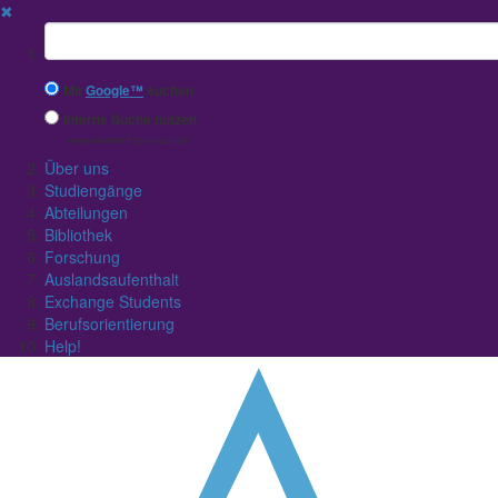
✖
Suchbegriff
Mit
Google™
suchen
Interne Suche nutzen
(eingeschränkte Ergebnisqualität)
Über uns
Studiengänge
Abteilungen
Bibliothek
Forschung
Auslandsaufenthalt
Exchange Students
Berufsorientierung
Help!