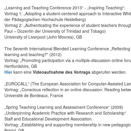
„Learning and Teaching Conference 2013“ - „Inspiring Teaching“:
Vortrag 1: „Adopting a student-centered approach to Interactive Wh
der Pädagogischen Hochschule Heidelberg)
Vortrag 2: „Authenticating the experience of student teachers throug
Paul – Dozentin der University of Trinidad and Tobago)
University of Liverpool (John Moores), GB
The Seventh International Blended Learning Conference „Reflectin
learning and teaching?" (2012)
Vortrag: „Promoting participation via a multiple-discussion online fo
Hertfordshire, GB
Hier
kann eine
Videoaufnahme des Vortrags
abgerufen werden.
„EUROCALL“ (The European Association for Computer-Assisted La
Vortrag: „Conscious reflection in an online discussion: Reading betw
Université de Bordeaux, France
„Spring Teaching Learning and Assessment Conference“ (2009)
„Underpinning Academic Practice with Research and Scholarship“
Staff and Educational Development Association.
Vortrag: „Establishing and supporting membership in new pedagogi
Bristol, GB