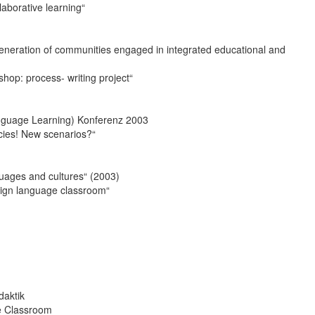
llaborative learning“
eneration of communities engaged in integrated educational and
hop: process- writing project“
nguage Learning) Konferenz 2003
acies! New scenarios?“
guages and cultures“ (2003)
eign language classroom“
daktik
he Classroom