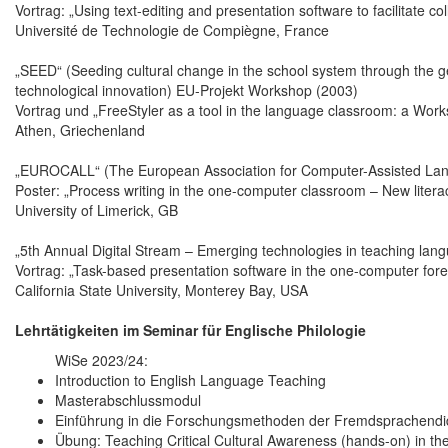
Vortrag: „Using text-editing and presentation software to facilitate co
Université de Technologie de Compiègne, France
„SEED“ (Seeding cultural change in the school system through the g
technological innovation) EU-Projekt Workshop (2003)
Vortrag und „FreeStyler as a tool in the language classroom: a Works
Athen, Griechenland
„EUROCALL“ (The European Association for Computer-Assisted La
Poster: „Process writing in the one-computer classroom – New liter
University of Limerick, GB
„5th Annual Digital Stream – Emerging technologies in teaching lan
Vortrag: „Task-based presentation software in the one-computer for
California State University, Monterey Bay, USA
Lehrtätigkeiten im Seminar für Englische Philologie
WiSe 2023/24:
Introduction to English Language Teaching
Masterabschlussmodul
Einführung in die Forschungsmethoden der Fremdsprachendi
Übung: Teaching Critical Cultural Awareness (hands-on) in t