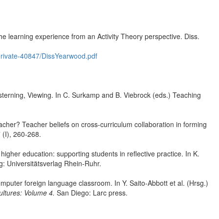
the learning experience from an Activity Theory perspective. Diss.
Derivate-40847/DissYearwood.pdf
rning, Viewing. In C. Surkamp and B. Viebrock (eds.) Teaching
cher? Teacher beliefs on cross-curriculum collaboration in forming
 (I), 260-268.
gher education: supporting students in reflective practice. In K.
: Universitätsverlag Rhein-Ruhr.
puter foreign language classroom. In Y. Saito-Abbott et al. (Hrsg.)
ultures: Volume 4.
San Diego: Larc press.