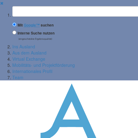
✖
Suchbegriff
Mit
Google™
suchen
Interne Suche nutzen
(eingeschränkte Ergebnisqualität)
Ins Ausland
Aus dem Ausland
Virtual Exchange
Mobilitäts- und Projektförderung
Internationales Profil
Team