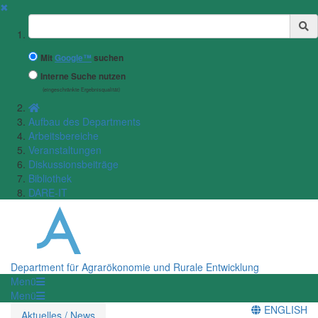
✖
Suchbegriff
Mit
Google™
suchen
Interne Suche nutzen
(eingeschränkte Ergebnisqualität)
Aufbau des Departments
Arbeitsbereiche
Veranstaltungen
Diskussionsbeiträge
Bibliothek
DARE-IT
Department für Agrarökonomie und Rurale Entwicklung
Menü
Menü
ENGLISH
Aktuelles / News