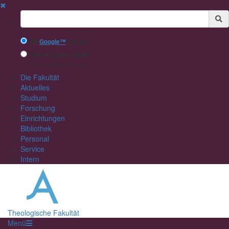
✖
Suchbegriff
Mit
Google™
suchen
Interne Suche nutzen
(eingeschränkte Ergebnisqualität)
Die Fakultät
Aktuelles
Studium
Forschung
Einrichtungen
Bibliothek
Personal
Service
Intern
Theologische Fakultät
Menü