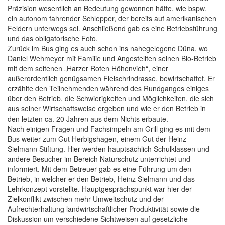
Präzision wesentlich an Bedeutung gewonnen hätte, wie bspw.
ein autonom fahrender Schlepper, der bereits auf amerikanischen
Feldern unterwegs sei. Anschließend gab es eine Betriebsführung
und das obligatorische Foto.
Zurück im Bus ging es auch schon ins nahegelegene Düna, wo
Daniel Wehmeyer mit Familie und Angestellten seinen Bio-Betrieb
mit dem seltenen „Harzer Roten Höhenvieh“, einer
außerordentlich genügsamen Fleischrindrasse, bewirtschaftet. Er
erzählte den Teilnehmenden während des Rundganges einiges
über den Betrieb, die Schwierigkeiten und Möglichkeiten, die sich
aus seiner Wirtschaftsweise ergeben und wie er den Betrieb in
den letzten ca. 20 Jahren aus dem Nichts erbaute.
Nach einigen Fragen und Fachsimpeln am Grill ging es mit dem
Bus weiter zum Gut Herbigshagen, einem Gut der Heinz
Sielmann Stiftung. Hier werden hauptsächlich Schulklassen und
andere Besucher im Bereich Naturschutz unterrichtet und
informiert. Mit dem Betreuer gab es eine Führung um den
Betrieb, in welcher er den Betrieb, Heinz Sielmann und das
Lehrkonzept vorstellte. Hauptgesprächspunkt war hier der
Zielkonflikt zwischen mehr Umweltschutz und der
Aufrechterhaltung landwirtschaftlicher Produktivität sowie die
Diskussion um verschiedene Sichtweisen auf gesetzliche