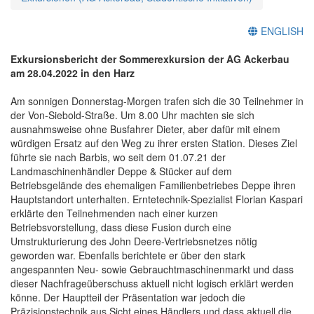
ENGLISH
Exkursionsbericht der Sommerexkursion der AG Ackerbau
am 28.04.2022 in den Harz
Am sonnigen Donnerstag-Morgen trafen sich die 30 Teilnehmer in
der Von-Siebold-Straße. Um 8.00 Uhr machten sie sich
ausnahmsweise ohne Busfahrer Dieter, aber dafür mit einem
würdigen Ersatz auf den Weg zu ihrer ersten Station. Dieses Ziel
führte sie nach Barbis, wo seit dem 01.07.21 der
Landmaschinenhändler Deppe & Stücker auf dem
Betriebsgelände des ehemaligen Familienbetriebes Deppe ihren
Hauptstandort unterhalten. Erntetechnik-Spezialist Florian Kaspari
erklärte den Teilnehmenden nach einer kurzen
Betriebsvorstellung, dass diese Fusion durch eine
Umstrukturierung des John Deere-Vertriebsnetzes nötig
geworden war. Ebenfalls berichtete er über den stark
angespannten Neu- sowie Gebrauchtmaschinenmarkt und dass
dieser Nachfrageüberschuss aktuell nicht logisch erklärt werden
könne. Der Hauptteil der Präsentation war jedoch die
Präzisionstechnik aus Sicht eines Händlers und dass aktuell die