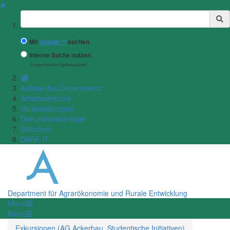
✖
Suchbegriff
Mit
Google™
suchen
Interne Suche nutzen
(eingeschränkte Ergebnisqualität)
Aufbau des Departments
Arbeitsbereiche
Veranstaltungen
Diskussionsbeiträge
Bibliothek
DARE-IT
Department für Agrarökonomie und Rurale Entwicklung
Menü
Menü
Exkursionen (AG Ackerbau, Studentische Initiativen)