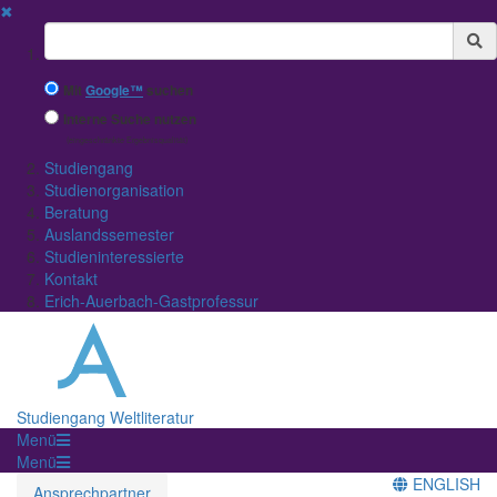
✖
Suchbegriff
Mit
Google™
suchen
Interne Suche nutzen
(eingeschränkte Ergebnisqualität)
Studiengang
Studienorganisation
Beratung
Auslandssemester
Studieninteressierte
Kontakt
Erich-Auerbach-Gastprofessur
Studiengang Weltliteratur
Menü
Menü
ENGLISH
Ansprechpartner