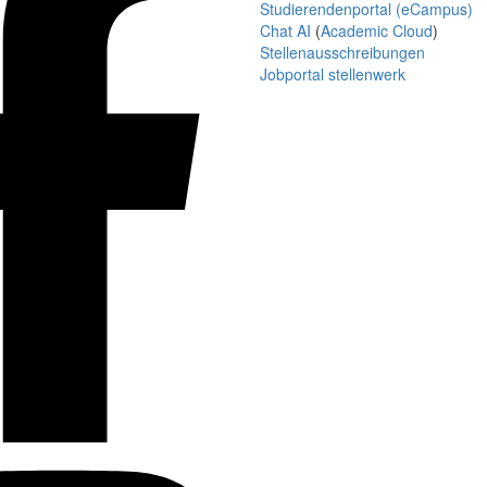
Studierendenportal (eCampus)
Chat AI
(
Academic Cloud
)
Stellenausschreibungen
Jobportal stellenwerk