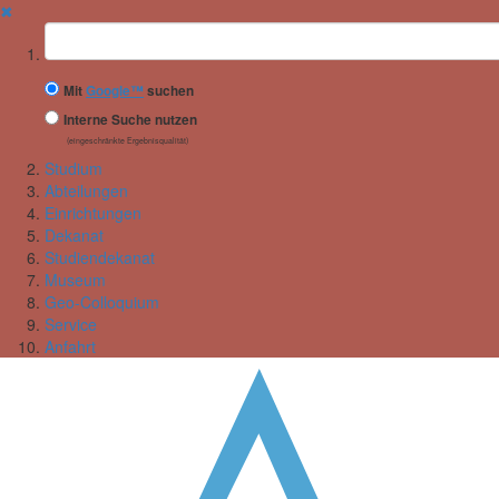
✖
Suchbegriff
Mit
Google™
suchen
Interne Suche nutzen
(eingeschränkte Ergebnisqualität)
Studium
Abteilungen
Einrichtungen
Dekanat
Studiendekanat
Museum
Geo-Colloquium
Service
Anfahrt