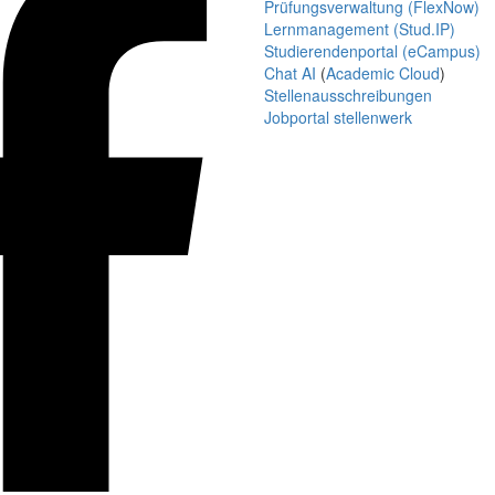
Prüfungsverwaltung (FlexNow)
Lernmanagement (Stud.IP)
Studierendenportal (eCampus)
Chat AI
(
Academic Cloud
)
Stellenausschreibungen
Jobportal stellenwerk