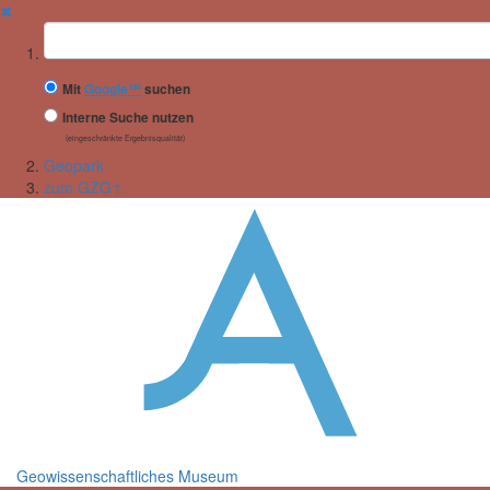
✖
Suchbegriff
Mit
Google™
suchen
Interne Suche nutzen
(eingeschränkte Ergebnisqualität)
Geopark
zum GZG↑
Geowissenschaftliches Museum