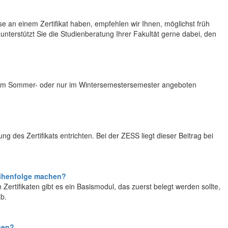
?
se an einem Zertifikat haben, empfehlen wir Ihnen, möglichst früh
nterstützt Sie die Studienberatung Ihrer Fakultät gerne dabei, den
nur im Sommer- oder nur im Wintersemestersemester angeboten
ng des Zertifikats entrichten. Bei der ZESS liegt dieser Beitrag bei
Reihenfolge machen?
en Zertifikaten gibt es ein Basismodul, das zuerst belegt werden sollte,
ab.
gen?