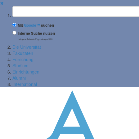
✖
Suchbegriff
Mit
Google™
suchen
Interne Suche nutzen
(eingeschränkte Ergebnisqualität)
Die Universität
Fakultäten
Forschung
Studium
Einrichtungen
Alumni
International