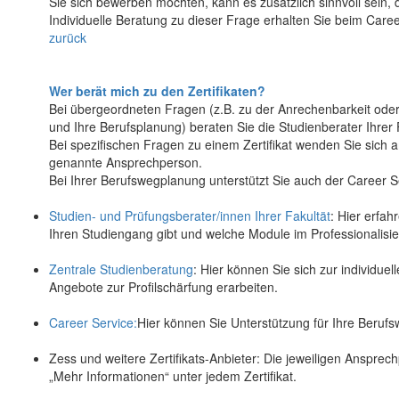
Sie sich bewerben möchten, kann es zusätzlich sinnvoll sein,
Individuelle Beratung zu dieser Frage erhalten Sie beim Care
zurück
Wer berät mich zu den Zertifikaten?
Bei übergeordneten Fragen (z.B. zu der Anrechenbarkeit oder de
und Ihre Berufsplanung) beraten Sie die Studienberater Ihrer 
Bei spezifischen Fragen zu einem Zertifikat wenden Sie sich am
genannte Ansprechperson.
Bei Ihrer Berufswegplanung unterstützt Sie auch der Career S
Studien- und Prüfungsberater/innen Ihrer Fakultät
: Hier erfa
Ihren Studiengang gibt und welche Module im Professionalis
Zentrale Studienberatung
: Hier können Sie sich zur individu
Angebote zur Profilschärfung erarbeiten.
Career Service:
Hier können Sie Unterstützung für Ihre Beruf
Zess und weitere Zertifikats-Anbieter: Die jeweiligen Ansprech
„Mehr Informationen“ unter jedem Zertifikat.