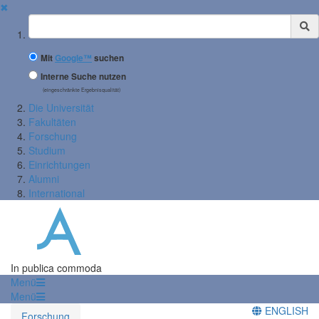
✖
Suchbegriff
Mit
Google™
suchen
Interne Suche nutzen
(eingeschränkte Ergebnisqualität)
Die Universität
Fakultäten
Forschung
Studium
Einrichtungen
Alumni
International
In publica commoda
Menü
Menü
ENGLISH
Forschung