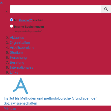
✖
Suchbegriff
Mit
Google™
suchen
Interne Suche nutzen
(eingeschränkte Ergebnisqualität)
Aktuelles
Organisation
Arbeitsbereiche
Studium
Forschung
Beratung
Internationales
Links
Institut für Methoden und methodologische Grundlagen der
Sozialwissenschaften
Menü