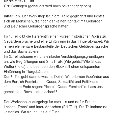
Uhrzeit:
12-16 Uhr
Ort:
Göttingen (genauers wird noch bekannt gegeben)
Inhaltlich:
Der Workshop ist in drei Teile gegliedert und richtet
sich an Menschen, die noch gar keinen Kontakt mit Gebärden
und Deutscher Gebärdensprache hatten.
Im 1. Teil gibt die Referentin einen kurzen historischen Abriss zu
Gebärdensprache und eine Einführung in das Fingeralphabet. Wir
lernen elementare Bestandteile der Deutschen Gebärdensprache
und das Buchstabieren.
Im 2. Teil schauen wir uns einfache Verständigungsgrundlagen
an, wie Begrüßungen und Small-Talk (Wie gehts?/Wie ist das
Wetter?, etc.) und beenden den Block mit einer entspannten
Einführung in Tiergebärden.
Der 3. Teil geht dann etwas ins Detail. Wir erlernen Gebärden aus
dem Bereich Feminismus, Queer, Sexualität und Politik und
können am Ende sagen: ?Ich bin Queer-Feminist*in. Lass uns
gemeinsam Revolution machen!?
Der Workshop ist ausgelegt für max. 15 und ist für Frauen,
Lesben, Trans* und Inter-Menschen (F*L*T*I*). Die Teilnahme ist
kostenlos. Wir freuen uns auf Euch!