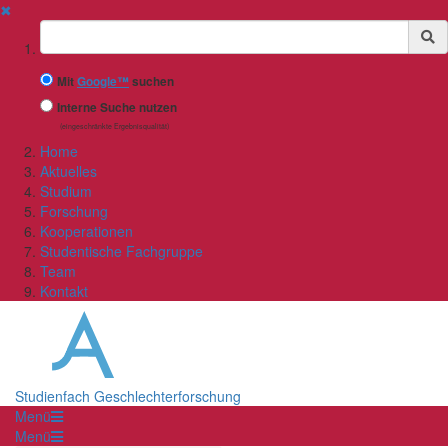
✖
Suchbegriff
Mit
Google™
suchen
Interne Suche nutzen
(eingeschränkte Ergebnisqualität)
Home
Aktuelles
Studium
Forschung
Kooperationen
Studentische Fachgruppe
Team
Kontakt
Studienfach Geschlechterforschung
Menü
Menü