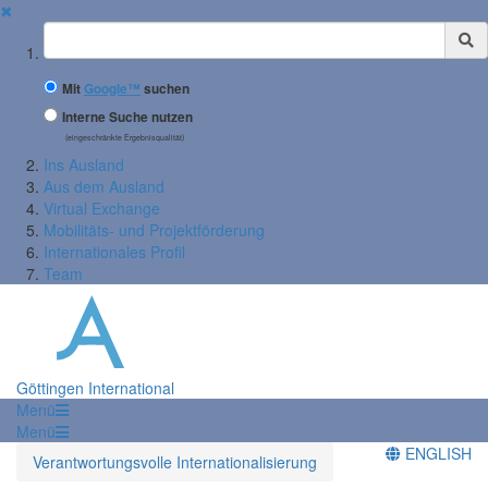
✖
Suchbegriff
Mit
Google™
suchen
Interne Suche nutzen
(eingeschränkte Ergebnisqualität)
Ins Ausland
Aus dem Ausland
Virtual Exchange
Mobilitäts- und Projektförderung
Internationales Profil
Team
Göttingen International
Menü
Menü
ENGLISH
Verantwortungsvolle Internationalisierung