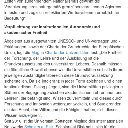
Zeiten von zunehmendem Nationalismus gewinnt die
Verankerung ihres naturgemäß grenzüberschreitenden Agierens
in festen und zugleich reflektierten Wertesystemen erheblich an
Bedeutung“.
Verpflichtung zur institutionellen Autonomie und
akademischer Freiheit
Abgeleitet aus ausgewählten UNESCO- und UN-Verträgen und -
Erklärungen, sowie der Charta der Grundrechte der Europäischen
Union, legt die
Magna Charta der Universitäten
fest: „Die Freiheit
der Forschung, der Lehre und der Ausbildung ist die
Grundvoraussetzung des universitären Lebens. Deshalb müssen
die öffentliche Gewalt ebenso wie die Universitäten selbst in ihrem
jeweiligen Zuständigkeitsbereich diese Grundvoraussetzung
sicherstellen. Da sie Intoleranz in jeder Form ablehnen und einen
kontinuierlichen Dialog pflegen, sind die Universitäten privilegierte
Stätten der Begegnung zwischen akademischen Lehrerinnen und
Lehrern, die befähigt sind, Wissen zu vermitteln und dieses durch
Forschung und Innovation weiterzuentwickeln, und Studierenden,
die das Recht, den Willen und die Fähigkeit haben, sich dieses
Wissen anzueignen“.
Seit 2016 ist die Universität Göttingen Mitglied des internationalen
Netzwerks
Scholars at Risk
. Scholars at Risk setzt sich für die