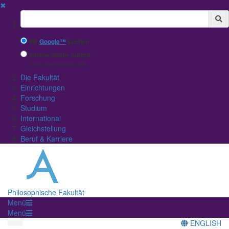
✖
Suchbegriff
Mit
Google™
suchen
Interne Suche nutzen
(eingeschränkte Ergebnisqualität)
Die Fakultät
Einrichtungen
Forschung
Studium
International
Gleichstellung
Beruf & Karriere
Philosophische Fakultät
Menü
Menü
ENGLISH