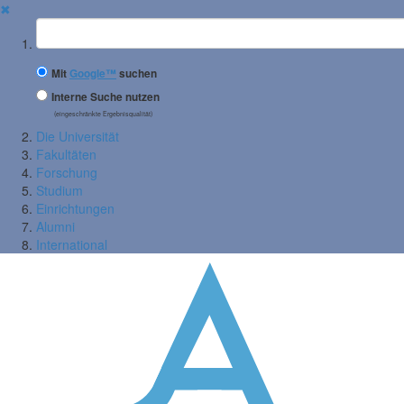
✖
Suchbegriff
Mit
Google™
suchen
Interne Suche nutzen
(eingeschränkte Ergebnisqualität)
Die Universität
Fakultäten
Forschung
Studium
Einrichtungen
Alumni
International