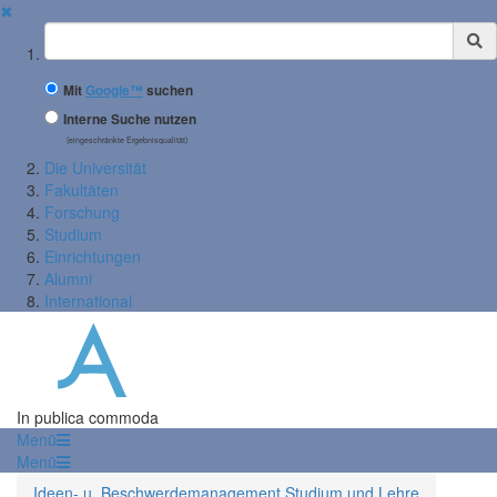
✖
Suchbegriff
Mit
Google™
suchen
Interne Suche nutzen
(eingeschränkte Ergebnisqualität)
Die Universität
Fakultäten
Forschung
Studium
Einrichtungen
Alumni
International
In publica commoda
Menü
Menü
Ideen- u. Beschwerdemanagement Studium und Lehre