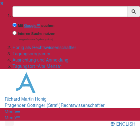
✖
Suchbegriff
Mit
Google™
suchen
Interne Suche nutzen
(eingeschränkte Ergebnisqualität)
Honig als Rechtswissenschaftler
Tagungsprogramm
Ausrichtung und Anmeldung
Tagungsort "Alte Mensa"
Richard Martin Honig
Prägender Göttinger (Straf-)Rechtswissenschaftler
Menü
Menü
ENGLISH