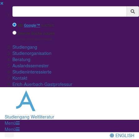
✖
Suchbegriff
Mit
Google™
suchen
Interne Suche nutzen
(eingeschränkte Ergebnisqualität)
Studiengang
Studienorganisation
Beratung
Auslandssemester
Studieninteressierte
Kontakt
Erich-Auerbach-Gastprofessur
Studiengang Weltliteratur
Menü
Menü
ENGLISH