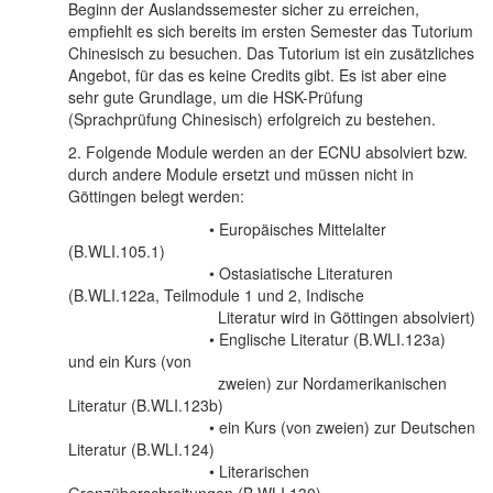
Beginn der Auslandssemester sicher zu erreichen,
empfiehlt es sich bereits im ersten Semester das Tutorium
Chinesisch zu besuchen. Das Tutorium ist ein zusätzliches
Angebot, für das es keine Credits gibt. Es ist aber eine
sehr gute Grundlage, um die HSK-Prüfung
(Sprachprüfung Chinesisch) erfolgreich zu bestehen.
2. Folgende Module werden an der ECNU absolviert bzw.
durch andere Module ersetzt und müssen nicht in
Göttingen belegt werden:
• Europäisches Mittelalter
(B.WLI.105.1)
•
Ostasiatische Literaturen
(B.WLI.122a, Teilmodule 1 und 2, Indische
Literatur wird in Göttingen absolviert)
•
Englische Literatur (B.WLI.123a)
und ein Kurs (von
zweien) zur Nordamerikanischen
Literatur (B.WLI.123b)
•
ein Kurs (von zweien) zur Deutschen
Literatur (B.WLI.124)
•
Literarischen
Grenzüberschreitungen (B.WLI.130)