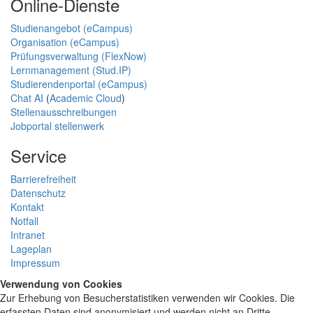
Online-Dienste
Studienangebot (eCampus)
Organisation (eCampus)
Prüfungsverwaltung (FlexNow)
Lernmanagement (Stud.IP)
Studierendenportal (eCampus)
Chat AI
(
Academic Cloud
)
Stellenausschreibungen
Jobportal stellenwerk
Service
Barrierefreiheit
Datenschutz
Kontakt
Notfall
Intranet
Lageplan
Impressum
Verwendung von Cookies
Zur Erhebung von Besucherstatistiken verwenden wir Cookies. Die
erfassten Daten sind anonymisiert und werden nicht an Dritte