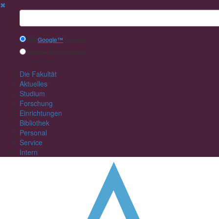
✖
Suchbegriff
Mit
Google™
suchen
Interne Suche nutzen
(eingeschränkte Ergebnisqualität)
Die Fakultät
Aktuelles
Studium
Forschung
Einrichtungen
Bibliothek
Personal
Service
Intern