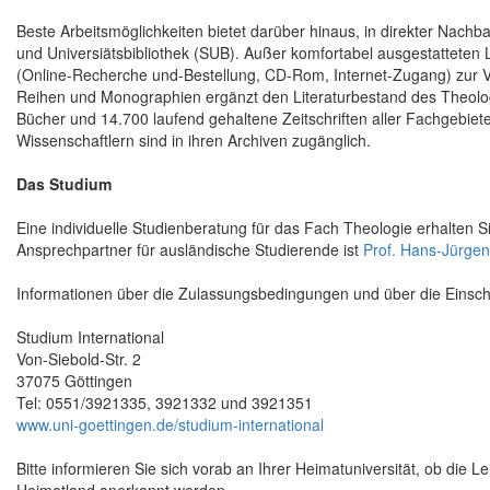
Beste Arbeitsmöglichkeiten bietet darüber hinaus, in direkter Nachba
und Universiätsbibliothek (SUB). Außer komfortabel ausgestatteten 
(Online-Recherche und-Bestellung, CD-Rom, Internet-Zugang) zur Ve
Reihen und Monographien ergänzt den Literaturbestand des Theologi
Bücher und 14.700 laufend gehaltene Zeitschriften aller Fachgebie
Wissenschaftlern sind in ihren Archiven zugänglich.
Das Studium
Eine individuelle Studienberatung für das Fach Theologie erhalten S
Ansprechpartner für ausländische Studierende ist
Prof. Hans-Jürgen
Informationen über die Zulassungsbedingungen und über die Einschr
Studium International
Von-Siebold-Str. 2
37075 Göttingen
Tel: 0551/3921335, 3921332 und 3921351
www.uni-goettingen.de/studium-international
Bitte informieren Sie sich vorab an Ihrer Heimatuniversität, ob die L