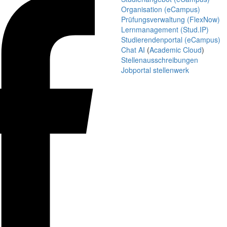
Organisation (eCampus)
Prüfungsverwaltung (FlexNow)
Lernmanagement (Stud.IP)
Studierendenportal (eCampus)
Chat AI
(
Academic Cloud
)
Stellenausschreibungen
Jobportal stellenwerk