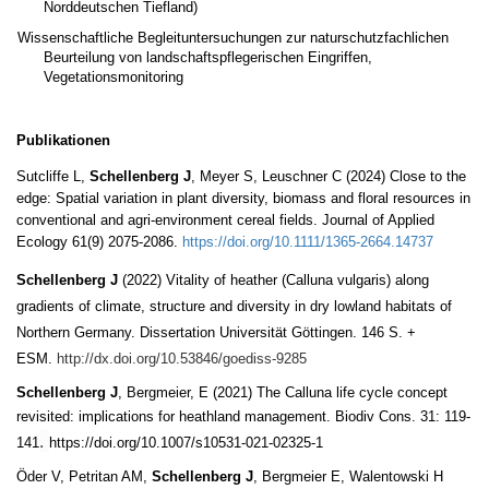
Norddeutschen Tiefland)
Wissenschaftliche Begleituntersuchungen zur naturschutzfachlichen
Beurteilung von landschaftspflegerischen Eingriffen,
Vegetationsmonitoring
Publikationen
Sutcliffe L,
Schellenberg J
, Meyer S, Leuschner C (2024) Close to the
edge: Spatial variation in plant diversity, biomass and floral resources in
conventional and agri-environment cereal fields. Journal of Applied
Ecology 61(9) 2075-2086.
https://doi.org/10.1111/1365-2664.14737
Schellenberg J
(2022) Vitality of heather (Calluna vulgaris) along
gradients of climate, structure and diversity in dry lowland habitats of
Northern Germany. Dissertation Universität Göttingen. 146 S. +
ESM.
http://dx.doi.org/10.53846/goediss-9285
Schellenberg J
, Bergmeier, E (2021) The Calluna life cycle concept
revisited:
implications for heathland management. Biodiv Cons. 31: 119-
.
141
https://doi.org/10.1007/s10531-021-02325-1
Öder V, Petritan AM,
Schellenberg J
, Bergmeier E, Walentowski H