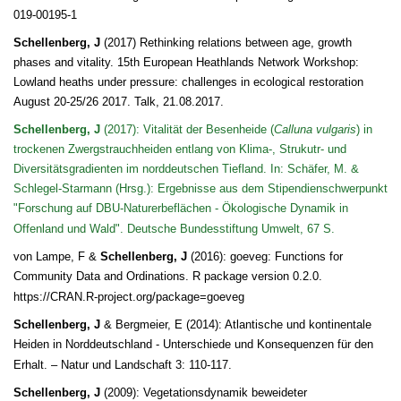
019-00195-1
Schellenberg, J
(2017) Rethinking relations between age, growth
phases and vitality. 15th European Heathlands Network Workshop:
Lowland heaths under pressure: challenges in ecological restoration
August 20-25/26 2017.
Talk, 21.08.2017.
Schellenberg, J
(2017): Vitalität der Besenheide (
Calluna vulgaris
) in
trockenen Zwergstrauchheiden entlang von Klima-, Strukutr- und
Diversitätsgradienten im norddeutschen Tiefland. In: Schäfer, M. &
Schlegel-Starmann (Hrsg.): Ergebnisse aus dem Stipendienschwerpunkt
"Forschung auf DBU-Naturerbeflächen - Ökologische Dynamik in
Offenland und Wald". Deutsche Bundesstiftung Umwelt, 67 S.
von Lampe, F &
Schellenberg, J
(2016): goeveg: Functions for
Community Data and Ordinations. R package version 0.2.0.
https://CRAN.R-project.org/package=goeveg
Schellenberg, J
& Bergmeier, E (2014): Atlantische und kontinentale
Heiden in Norddeutschland - Unterschiede und Konsequenzen für den
Erhalt. – Natur und Landschaft 3: 110-117.
Schellenberg, J
(2009): Vegetationsdynamik beweideter