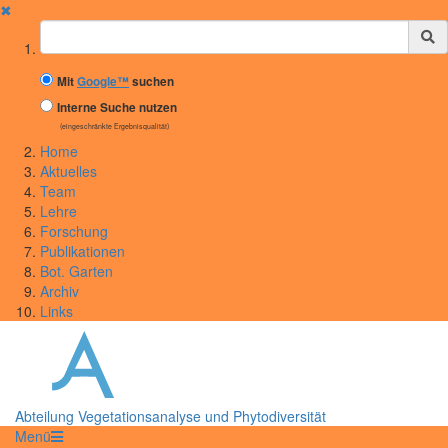
✖
Suchbegriff
Mit
Google™
suchen
Interne Suche nutzen
(eingeschränkte Ergebnisqualität)
Home
Aktuelles
Team
Lehre
Forschung
Publikationen
Bot. Garten
Archiv
Links
Abteilung Vegetationsanalyse und Phytodiversität
Menü