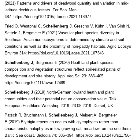
(2021)
Patterns and drivers of deadwood quantity and variation in mid-
latitude
deciduous forests. For Ecol Man
487.
https://doi.org/10.1016/j.foreco.2021.118977
Fried O, Westphal C,
Schellenberg J
, Grescho V, Kühn I, Van Sinh N,
Settele J,
Bergmeier E (2021) Vascular plant species diversity in
Southeast Asian rice
ecosystems is determined by climate and soil
conditions as well as the
proximity of non-paddy habitats. Agric Ecosys
Environ 314:
https://doi.org/10.1016/j.agee.2021.107346
Schellenberg J
, Bergmeier E (2020) Heathland plant species
composition and
vegetation structures reflect soil-related paths of
development and site
history. Appl Veg Sci 23: 386–405.
https://doi.org/10.1111/avsc.12489
Schellenberg J
(2019) North-German lowland heathland plant
communities and
their potential nature conservation value. Talk.
European Heathland
Workshop 2019. 23.08.2019. Dorset, UK.
Pätsch R, Bruchmann I,
Schellenberg J
, Meisert A, Bergmeier
E
(2019) Elytrigia repens co-occurs with glycophytes rather than
characteristic
halophytes in low-growing salt meadows on the sou-thern
Baltic Sea
coast. Biologia 74: 385–394. https://doi.org/10.2478/s11756-