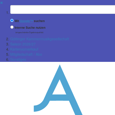
✖
Suchbegriff
Mit
Google™
suchen
Interne Suche nutzen
(eingeschränkte Ergebnisqualität)
Göttinger Kammermusikgesellschaft
Saison 2026/27
Kartenvorverkauf
Mitgliedschaft / Abo
Sonstiges