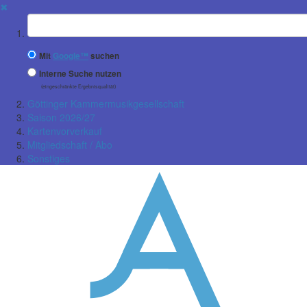
✖
Suchbegriff
Mit
Google™
suchen
Interne Suche nutzen
(eingeschränkte Ergebnisqualität)
Göttinger Kammermusikgesellschaft
Saison 2026/27
Kartenvorverkauf
Mitgliedschaft / Abo
Sonstiges