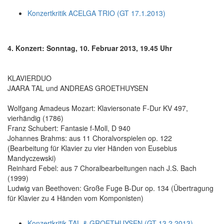
Konzertkritik ACELGA TRIO (GT 17.1.2013)
4. Konzert: Sonntag, 10. Februar 2013, 19.45 Uhr
KLAVIERDUO
JAARA TAL und ANDREAS GROETHUYSEN
Wolfgang Amadeus Mozart: Klaviersonate F-Dur KV 497,
vierhändig (1786)
Franz Schubert: Fantasie f-Moll, D 940
Johannes Brahms: aus 11 Choralvorspielen op. 122
(Bearbeitung für Klavier zu vier Händen von Eusebius
Mandyczewski)
Reinhard Febel: aus 7 Choralbearbeitungen nach J.S. Bach
(1999)
Ludwig van Beethoven: Große Fuge B-Dur op. 134 (Übertragung
für Klavier zu 4 Händen vom Komponisten)
Konzertkritik TAL & GROETHUYSEN (GT 13.2.2013)