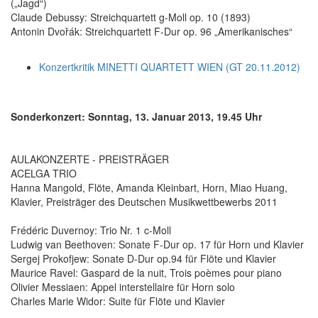
(„Jagd“)
Claude Debussy: Streichquartett g-Moll op. 10 (1893)
Antonin Dvořák: Streichquartett F-Dur op. 96 „Amerikanisches“
Konzertkritik MINETTI QUARTETT WIEN (GT 20.11.2012)
Sonderkonzert: Sonntag, 13. Januar 2013, 19.45 Uhr
AULAKONZERTE - PREISTRÄGER
ACELGA TRIO
Hanna Mangold, Flöte, Amanda Kleinbart, Horn, Miao Huang,
Klavier, Preisträger des Deutschen Musikwettbewerbs 2011
Frédéric Duvernoy: Trio Nr. 1 c-Moll
Ludwig van Beethoven: Sonate F-Dur op. 17 für Horn und Klavier
Sergej Prokofjew: Sonate D-Dur op.94 für Flöte und Klavier
Maurice Ravel: Gaspard de la nuit, Trois poèmes pour piano
Olivier Messiaen: Appel interstellaire für Horn solo
Charles Marie Widor: Suite für Flöte und Klavier