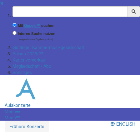
✖
Suchbegriff
Mit
Google™
suchen
Interne Suche nutzen
(eingeschränkte Ergebnisqualität)
Göttinger Kammermusikgesellschaft
Saison 2026/27
Kartenvorverkauf
Mitgliedschaft / Abo
Sonstiges
Aulakonzerte
Menü
Menü
ENGLISH
Frühere Konzerte