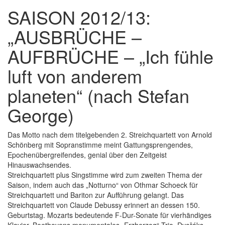
SAISON 2012/13:
„AUSBRÜCHE –
AUFBRÜCHE – „Ich fühle
luft von anderem
planeten“ (nach Stefan
George)
Das Motto nach dem titelgebenden 2. Streichquartett von Arnold
Schönberg mit Sopranstimme meint Gattungsprengendes,
Epochenübergreifendes, genial über den Zeitgeist
Hinauswachsendes.
Streichquartett plus Singstimme wird zum zweiten Thema der
Saison, indem auch das „Notturno“ von Othmar Schoeck für
Streichquartett und Bariton zur Aufführung gelangt. Das
Streichquartett von Claude Debussy erinnert an dessen 150.
Geburtstag. Mozarts bedeutende F-Dur-Sonate für vierhändiges
Klavier, Beethovens monumentales „Erzherzog“-Trio, Dvořáks