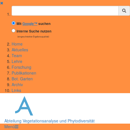
✖
Suchbegriff
Mit
Google™
suchen
Interne Suche nutzen
(eingeschränkte Ergebnisqualität)
Home
Aktuelles
Team
Lehre
Forschung
Publikationen
Bot. Garten
Archiv
Links
Abteilung Vegetationsanalyse und Phytodiversität
Menü