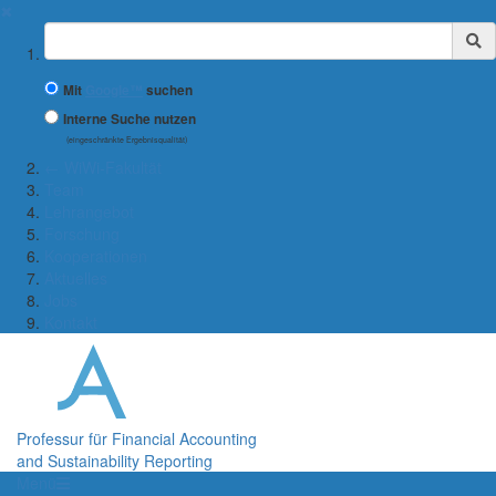
✖
Suchbegriff
Mit
Google™
suchen
Interne Suche nutzen
(eingeschränkte Ergebnisqualität)
← WiWi-Fakultät
Team
Lehrangebot
Forschung
Kooperationen
Aktuelles
Jobs
Kontakt
Professur für Financial Accounting
and Sustainability Reporting
Menü