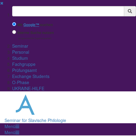
✖
Suchbegriff
Mit
Google™
suchen
Interne Suche nutzen
(eingeschränkte Ergebnisqualität)
Seminar
Personal
Studium
Fachgruppe
Prüfungsamt
Exchange Students
O-Phase
UKRAINE-HILFE
Seminar für Slavische Philologie
Menü
Menü