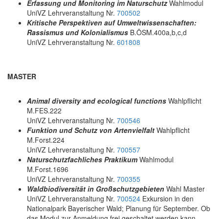
Erfassung und Monitoring im Naturschutz
Wahlmodul
UniVZ Lehrveranstaltung Nr.
700502
Kritische Perspektiven auf Umweltwissenschaften:
Rassismus und Kolonialismus
B.ÖSM.400a,b,c,d
UniVZ Lehrveranstaltung Nr.
601808
MASTER
Animal diversity and ecological functions
Wahlpflicht
M.FES.222
UniVZ Lehrveranstaltung Nr.
700546
Funktion und Schutz von Artenvielfalt
Wahlpflicht
M.Forst.224
UniVZ Lehrveranstaltung Nr.
700557
Naturschutzfachliches Praktikum
Wahlmodul
M.Forst.1696
UniVZ Lehrveranstaltung Nr.
700355
Waldbiodiversität in Großschutzgebieten
Wahl Master
UniVZ Lehrveranstaltung Nr.
700524
Exkursion in den
Nationalpark Bayerischer Wald; Planung für September. Ob
das Modul zur Anmeldung frei geschaltet werden kann,