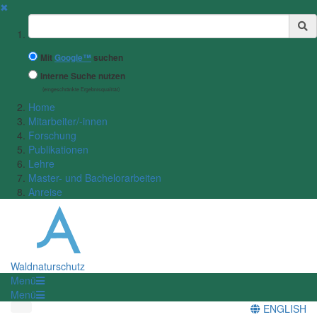
✖
Suchbegriff
Mit
Google™
suchen
Interne Suche nutzen
(eingeschränkte Ergebnisqualität)
Home
Mitarbeiter/-innen
Forschung
Publikationen
Lehre
Master- und Bachelorarbeiten
Anreise
Waldnaturschutz
Menü
Menü
ENGLISH