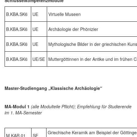
Schlüsselkompetenzmodule
B.KBA.SK6
UE
Virtuelle Museen
B.KBA.SK6
UE
Archäologie der Phönizier
B.KBA.SK6
UE
Mythologische Bilder in der griechischen Kuns
B.KBA.SK6
UE/SE
Muttergöttinnen in der Antike und im frühen 
Master-Studiengang „Klassische Archäologie“
MA-Modul 1
(alle Modulteile Pflicht); Empfehlung für Studierende
im 1. MA-Semester
Griechische Keramik am Beispiel der Göttinge
M.KAR.01
SE