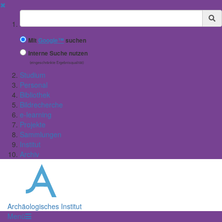
✖
Suchbegriff
Mit
Google™
suchen
Interne Suche nutzen
(eingeschränkte Ergebnisqualität)
Studium
Personal
Bibliothek
Bildrecherche
e-learning
Projekte
Sammlungen
Institut
Archiv
Archäologisches Institut
Menü