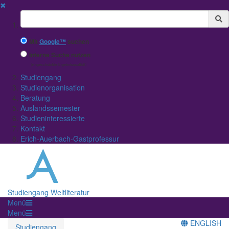
✖
Suchbegriff
Mit
Google™
suchen
Interne Suche nutzen
(eingeschränkte Ergebnisqualität)
Studiengang
Studienorganisation
Beratung
Auslandssemester
Studieninteressierte
Kontakt
Erich-Auerbach-Gastprofessur
Studiengang Weltliteratur
Menü
Menü
ENGLISH
Studiengang