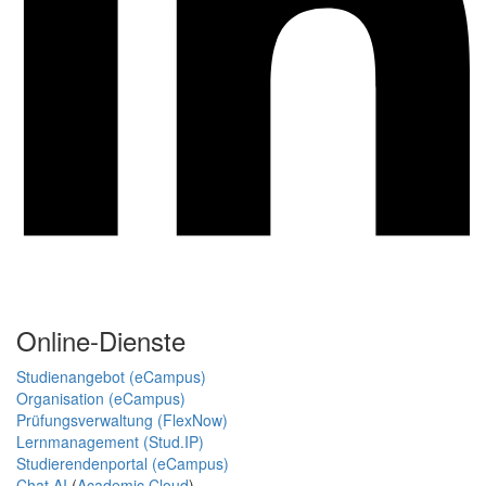
Online-Dienste
Studienangebot (eCampus)
Organisation (eCampus)
Prüfungsverwaltung (FlexNow)
Lernmanagement (Stud.IP)
Studierendenportal (eCampus)
Chat AI
(
Academic Cloud
)