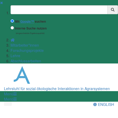
✖
Suchbegriff
Mit
Google™
suchen
Interne Suche nutzen
(eingeschränkte Ergebnisqualität)
Mitarbeiter*innen
Forschungsprojekte
Lehre
Abschlussarbeiten
Lehrstuhl für sozial-ökologische Interaktionen in Agrarsystemen
Menü
Menü
ENGLISH